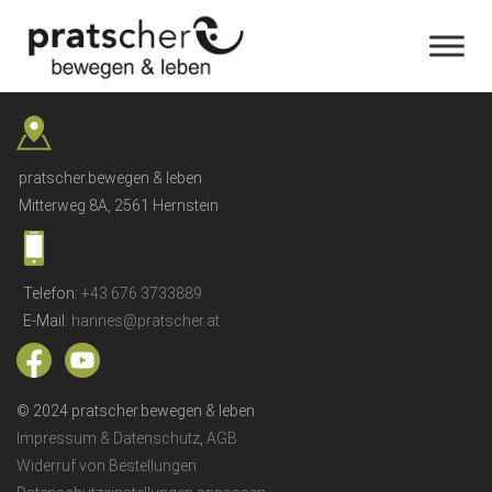
pratscher.bewegen & leben
Mitterweg 8A, 2561 Hernstein
Telefon:
+43 676 3733889
E-Mail:
hannes@pratscher.at
© 2024 pratscher.bewegen & leben
Impressum & Datenschutz
,
AGB
Widerruf von Bestellungen