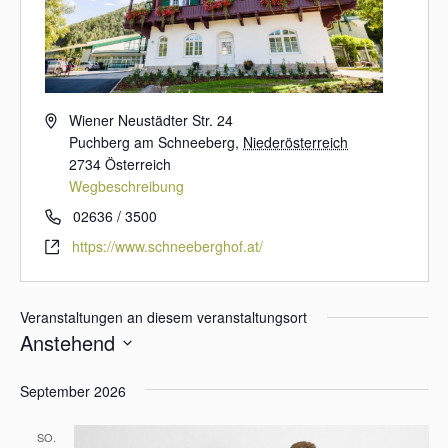
A
Wiener Neustädter Str. 24
d
Puchberg am Schneeberg
,
Niederösterreich
r
2734
Österreich
e
Wegbeschreibung
s
T
02636 / 3500
s
e
W
https://www.schneeberghof.at/
e
l
e
e
b
f
s
Veranstaltungen an diesem veranstaltungsort
o
e
Anstehend
n
i
D
t
a
September 2026
e
t
u
SO.
m