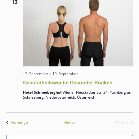
13
w
ä
h
l
e
n
.
13. September
−
19. September
Gesundheitswoche Gesunder Rücken
Hotel Schneeberghof
Wiener Neustädter Str. 24, Puchberg am
Schneeberg, Niederösterreich, Österreich
Veranstaltungen
Vorherige
Heute
Nächste
Veranstalt