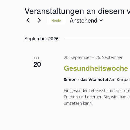
e
Veranstaltungen an diesem v
i
t
Anstehend
Heute
e
D
a
September 2026
t
u
m
w
20. September
−
26. September
SO.
ä
20
h
Gesundheitswoche F
l
e
Simon - das Vitalhotel
Am Kurpar
n
.
Ein gesunder Lebensstil umfasst dr
Erleben und erlernen Sie, wie man 
umsetzen kann!