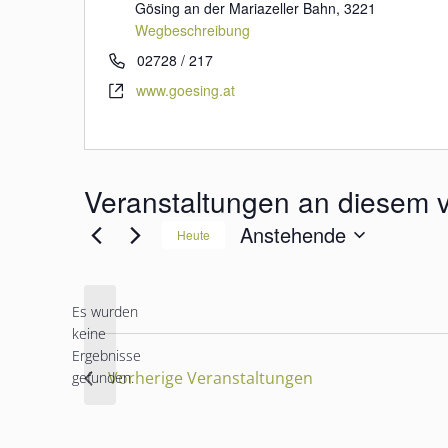
d
Gösing an der Mariazeller Bahn
,
3221
r
Wegbeschreibung
e
T
02728 / 217
s
e
W
www.goesing.at
s
l
e
e
e
b
f
s
o
e
Veranstaltungen an diesem v
n
i
t
Anstehende
Heute
e
D
a
t
Es wurden
u
m
keine
w
H
Ergebnisse
ä
i
Vorherige
Veranstaltungen
gefunden.
h
n
l
w
e
n
e